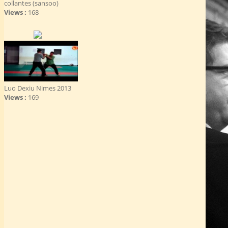
collantes (sansoo)
Views :
168
Luo Dexiu Nimes 2013
Views :
169