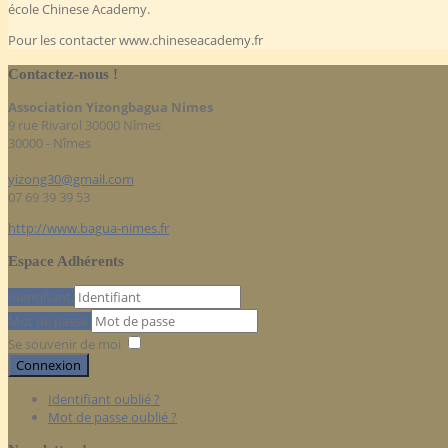
école Chinese Academy.
Pour les contacter www.chineseacademy.fr
Contactez-nous !
Association Yizongbagua Nimes
9 rue Rivarol 30000 Nîmes
30000 - Nîmes
yizong30@gmail.com
07 69 39 39 53
http://www.bagua-nimes.fr
Espace Adhérents
Identifiant
Mot de passe
Se souvenir de moi
Connexion
Identifiant oublié ?
Mot de passe oublié ?