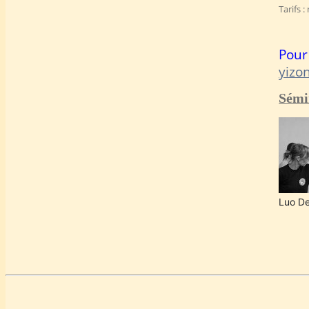
Tarifs 
Pour
yizo
Sémi
Luo De