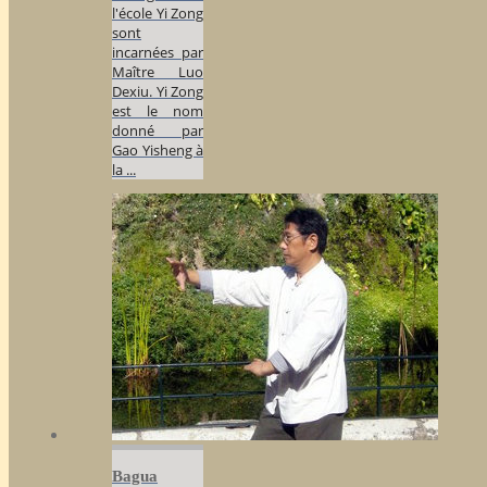
l'école Yi Zong
sont
incarnées par
Maître Luo
Dexiu. Yi Zong
est le nom
donné par
Gao Yisheng à
la ...
Bagua