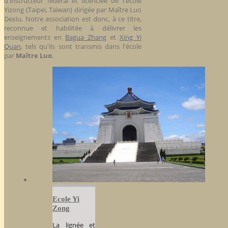
d'instructeur fédéral et licenciée de l'école
Yizong (Taipei, Taiwan) dirigée par Maître Luo
Dexiu. Notre association est donc, à ce titre,
reconnue et habilitée à délivrer les
enseignements en
Bagua Zhang
et
Xing Yi
Quan
, tels qu'ils sont transmis dans l'école
par
Maître Luo
.
Ecole Yi
Zong
La lignée et