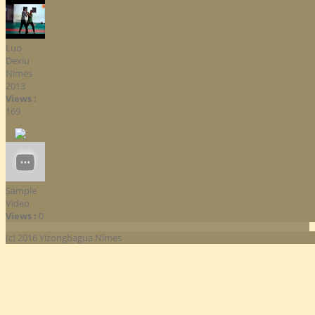
Luo
Dexiu
Nimes
2013
Views :
169
Sample
Video
Views :
0
(c) 2016 Yizongbagua Nîmes