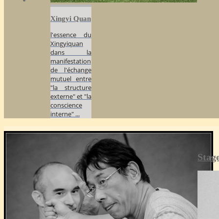
Xingyi Quan
l'essence du
Xingyiquan
dans la
manifestation
de l'échange
mutuel entre
"la structure
externe" et "la
conscience
interne" ...
Stag