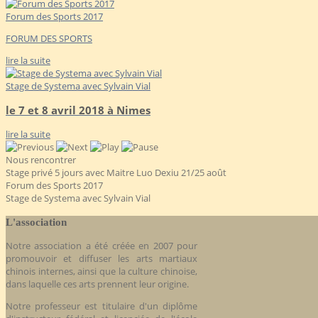
Forum des Sports 2017
FORUM DES SPORTS
lire la suite
Stage de Systema avec Sylvain Vial
le 7 et 8 avril 2018 à Nimes
lire la suite
Nous rencontrer
Stage privé 5 jours avec Maitre Luo Dexiu 21/25 août
Forum des Sports 2017
Stage de Systema avec Sylvain Vial
L'association
Notre association a été créée en 2007 pour
promouvoir et diffuser les arts martiaux
chinois internes, ainsi que la culture chinoise,
dans laquelle ces arts prennent leur origine.
Notre professeur est titulaire d'un diplôme