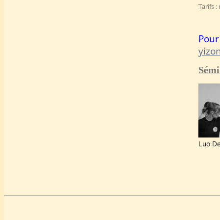
Tarifs 
Pour
yizo
Sémi
Luo De