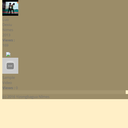
Luo
Dexiu
Nimes
2013
Views :
169
Sample
Video
Views :
0
(c) 2016 Yizongbagua Nîmes