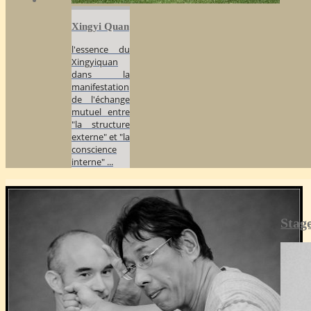
Xingyi Quan
l'essence du
Xingyiquan
dans la
manifestation
de l'échange
mutuel entre
"la structure
externe" et "la
conscience
interne" ...
Stag