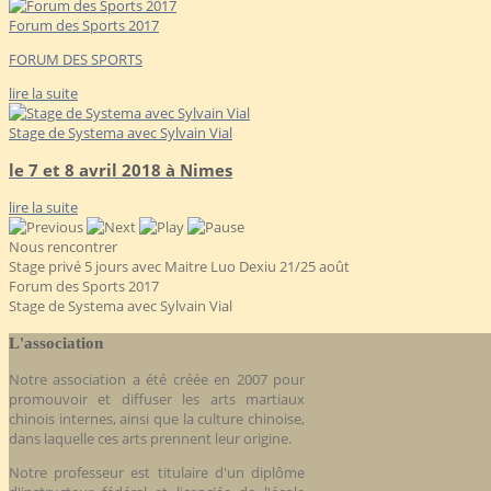
Forum des Sports 2017
FORUM DES SPORTS
lire la suite
Stage de Systema avec Sylvain Vial
le 7 et 8 avril 2018 à Nimes
lire la suite
Nous rencontrer
Stage privé 5 jours avec Maitre Luo Dexiu 21/25 août
Forum des Sports 2017
Stage de Systema avec Sylvain Vial
L'association
Notre association a été créée en 2007 pour
promouvoir et diffuser les arts martiaux
chinois internes, ainsi que la culture chinoise,
dans laquelle ces arts prennent leur origine.
Notre professeur est titulaire d'un diplôme