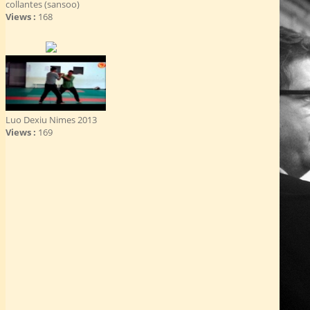
collantes (sansoo)
Views :
168
Luo Dexiu Nimes 2013
Views :
169