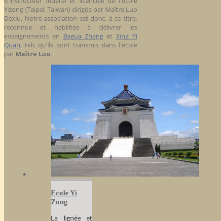
d'instructeur fédéral et licenciée de l'école
Yizong (Taipei, Taiwan) dirigée par Maître Luo
Dexiu. Notre association est donc, à ce titre,
reconnue et habilitée à délivrer les
enseignements en
Bagua Zhang
et
Xing Yi
Quan
, tels qu'ils sont transmis dans l'école
par
Maître Luo
.
Ecole Yi
Zong
La lignée et