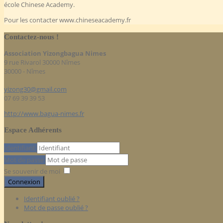
école Chinese Academy.
Pour les contacter www.chineseacademy.fr
Contactez-nous !
Association Yizongbagua Nimes
9 rue Rivarol 30000 Nîmes
30000 - Nîmes
yizong30@gmail.com
07 69 39 39 53
http://www.bagua-nimes.fr
Espace Adhérents
Identifiant
Mot de passe
Se souvenir de moi
Connexion
Identifiant oublié ?
Mot de passe oublié ?