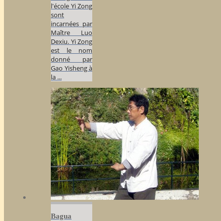
l'école Yi Zong
sont
incarnées par
Maître Luo
Dexiu. Yi Zong
est le nom
donné par
Gao Yisheng à
la ...
Bagua